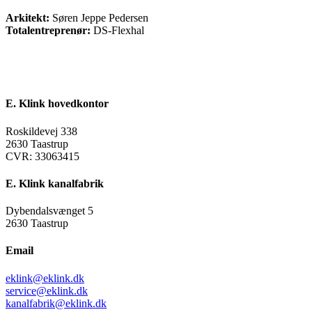
Arkitekt:
Søren Jeppe Pedersen
Totalentreprenør:
DS-Flexhal
E. Klink hovedkontor
Roskildevej 338
2630 Taastrup
CVR: 33063415
E. Klink kanalfabrik
Dybendalsvænget 5
2630 Taastrup
Email
eklink@eklink.dk
service@eklink.dk
kanalfabrik@eklink.dk