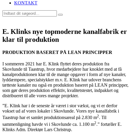
KONTAKT
E. Klinks nye topmoderne kanalfabrik er
klar til produktion
PRODUKTION BASERET PÅ LEAN PRINCIPPER
I sommeren 2021 har E. Klink flyttet deres produktion fra
Skovlunde til Taastrup, hvor medarbejdere har knoklet med at få
kanalproduktionen klar til de mange opgaver i form af nye kanaler,
lyddæmpere, specialstykker m.v. E. Klink har udover branchens
tætteste kanaler nu også en produktion baseret på LEAN principper,
som gør deres produktion effektiv, kvalitetstestet, indpakket og
distribueret til alle vores mange projekter.
”E. Klink har i de seneste år været i stor vækst, og vi er derfor
vokset ud af vores lokaler i Skovlunde. Vores nye kanalfabrik i
2
Taastrup har et samlet produktionsareal på 2.830 m
. Til
2
sammenligning havde vi i Skovlunde ca. 1.100 m
.” fortæller E.
Klinks Adm. Direktør Lars Christrup.